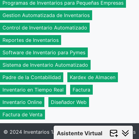
Programas de Inventarios para Pequeñas Empresas
Gestion Automatizada de Inventarios
Control de Inventario Automatizado
Reportes de Inventarios
Software de Inventario para Pymes
Sistema de Inventario Automatizado
Padre de la Contabilidad
Kardex de Almacen
Inventario en Tiempo Real
Factura
Inventario Online
Diseñador Web
Factura de Venta
© 2024 Inventarios 1A - Todos los derechos reservados
Asistente Virtual