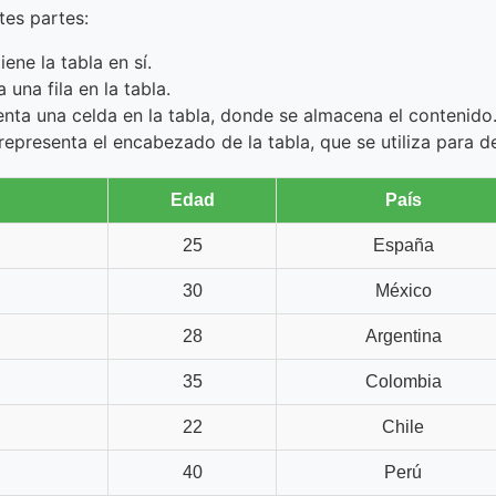
es partes:
ene la tabla en sí.
 una fila en la tabla.
enta una celda en la tabla, donde se almacena el contenido
representa el encabezado de la tabla, que se utiliza para de
Edad
País
25
España
30
México
28
Argentina
35
Colombia
22
Chile
40
Perú