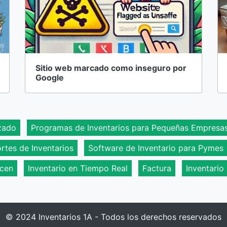
Sitio web marcado como inseguro por
Google
zado
Programas de Inventarios para Pequeñas Empresa
rtes de Inventarios
Software de Inventario para Pymes
acen
Inventario en Tiempo Real
Factura
Inventario
© 2024 Inventarios 1A - Todos los derechos reservados